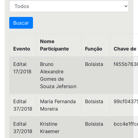
Nome
Evento
Participante
Função
Chave de 
Edital
Bruno
Bolsista
f455b763
17/2018
Alexandre
Gomes de
Souza Jeferson
Edital
Maria Fernanda
Bolsista
99cf0437
37/2018
Moreira
Edital
Kristine
Bolsista
bcc4e1ff
37/2018
Kraemer