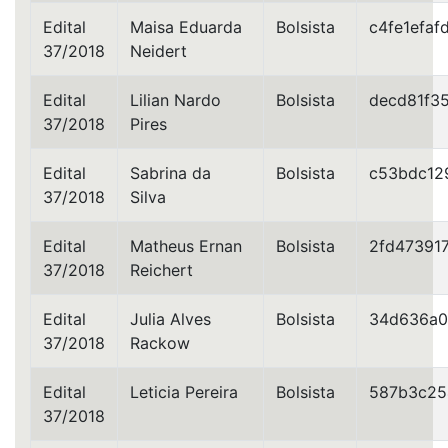
Edital
Maisa Eduarda
Bolsista
c4fe1efaf
37/2018
Neidert
Edital
Lilian Nardo
Bolsista
decd81f3
37/2018
Pires
Edital
Sabrina da
Bolsista
c53bdc12
37/2018
Silva
Edital
Matheus Ernan
Bolsista
2fd47391
37/2018
Reichert
Edital
Julia Alves
Bolsista
34d636a0
37/2018
Rackow
Edital
Leticia Pereira
Bolsista
587b3c25
37/2018